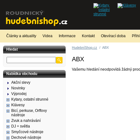
Články a aktuality
Videa
Informace
Kontakt
Otevírací doba
Přih
HudebníShop.cz
/
ABX
Hledat
ABX
Vašemu hledání neodpovídá žádný prod
Nabídka obchodu
Akční slevy
Novinky
Výprodej
Kytary, ostatní strunné
Klávesy
Bicí, perkuse, Orffovy
nástroje
Zvuk a nahrávání
DJ + světla
Smyčcové nástroje
Dechové nástroje