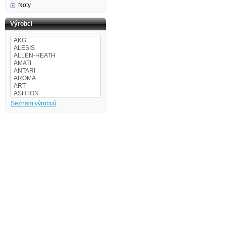
Noty
Výrobci
AKG
ALESIS
ALLEN-HEATH
AMATI
ANTARI
AROMA
ART
ASHTON
Audio-technica
Seznam výrobců
AULOS
BaCH
BALBEX
BAM
BASIX
BeamZ
BEHRINGER
BESPECO
BOOMWHACKERS
BOSS
BOTEX
BSX
CAKEWALK
CASIO
Cordial
Corelli