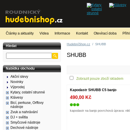
Články a aktuality
Videa
Informace
Kontakt
Otevírací doba
Přih
HudebníShop.cz
/
SHUBB
Hledat
SHUBB
Nabídka obchodu
Akční slevy
Zobrazit pouze zboží skladem
Novinky
Výprodej
Kapodastr SHUBB C5 banjo
Kytary, ostatní strunné
490,00 Kč
Klávesy
Bicí, perkuse, Orffovy
nástroje
kapodastr na banjo povrchová úprava: nikl
Zvuk a nahrávání
DJ + světla
Smyčcové nástroje
Dechové nástroje