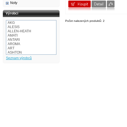
Noty
Výrobci
Počet nalezených produktů: 2
AKG
ALESIS
ALLEN-HEATH
AMATI
ANTARI
AROMA
ART
ASHTON
Audio-technica
Seznam výrobců
AULOS
BaCH
BALBEX
BAM
BASIX
BeamZ
BEHRINGER
BESPECO
BOOMWHACKERS
BOSS
BOTEX
BSX
CAKEWALK
CASIO
Cordial
Corelli