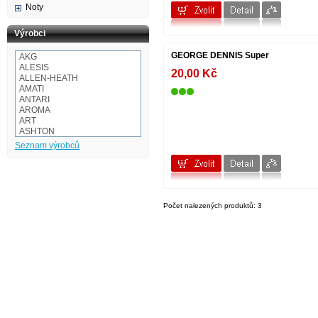
Noty
Výrobci
GEORGE DENNIS Super
AKG
ALESIS
20,00 Kč
ALLEN-HEATH
AMATI
ANTARI
AROMA
ART
ASHTON
Audio-technica
Seznam výrobců
AULOS
BaCH
BALBEX
BAM
BASIX
BeamZ
Počet nalezených produktů: 3
BEHRINGER
BESPECO
BOOMWHACKERS
BOSS
BOTEX
BSX
CAKEWALK
CASIO
Cordial
Corelli