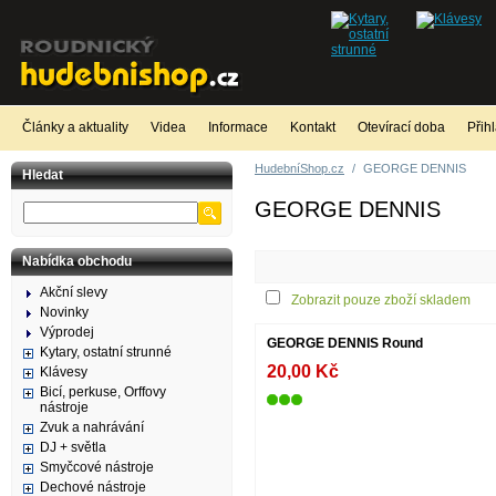
Články a aktuality
Videa
Informace
Kontakt
Otevírací doba
Přih
HudebníShop.cz
/
GEORGE DENNIS
Hledat
GEORGE DENNIS
Nabídka obchodu
Akční slevy
Zobrazit pouze zboží skladem
Novinky
Výprodej
GEORGE DENNIS Round
Kytary, ostatní strunné
20,00 Kč
Klávesy
Bicí, perkuse, Orffovy
nástroje
Zvuk a nahrávání
DJ + světla
Smyčcové nástroje
Dechové nástroje