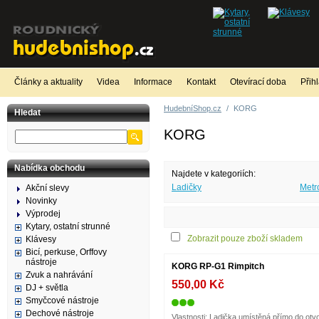
Články a aktuality
Videa
Informace
Kontakt
Otevírací doba
Přih
HudebníShop.cz
/
KORG
Hledat
KORG
Nabídka obchodu
Najdete v kategoriích:
Ladičky
Met
Akční slevy
Novinky
Výprodej
Kytary, ostatní strunné
Zobrazit pouze zboží skladem
Klávesy
Bicí, perkuse, Orffovy
nástroje
KORG RP-G1 Rimpitch
Zvuk a nahrávání
550,00 Kč
DJ + světla
Smyčcové nástroje
Dechové nástroje
Vlastnosti: Ladička umístěná přímo do otv