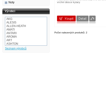
Noty
vrchní desce kytary
Výrobci
AKG
ALESIS
ALLEN-HEATH
AMATI
Počet nalezených produktů: 2
ANTARI
AROMA
ART
ASHTON
Audio-technica
Seznam výrobců
AULOS
BaCH
BALBEX
BAM
BASIX
BeamZ
BEHRINGER
BESPECO
BOOMWHACKERS
BOSS
BOTEX
BSX
CAKEWALK
CASIO
Cordial
Corelli