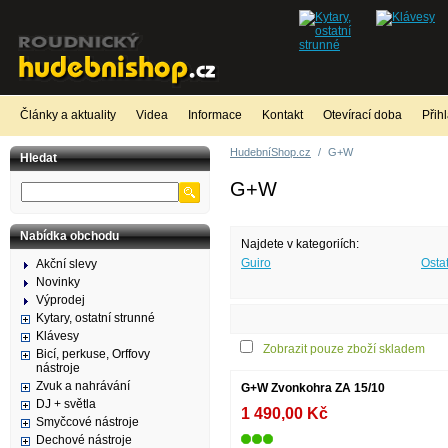
Články a aktuality
Videa
Informace
Kontakt
Otevírací doba
Přih
HudebníShop.cz
/
G+W
Hledat
G+W
Nabídka obchodu
Najdete v kategoriích:
Guiro
Osta
Akční slevy
Novinky
Výprodej
Kytary, ostatní strunné
Klávesy
Zobrazit pouze zboží skladem
Bicí, perkuse, Orffovy
nástroje
Zvuk a nahrávání
G+W Zvonkohra ZA 15/10
DJ + světla
1 490,00 Kč
Smyčcové nástroje
Dechové nástroje