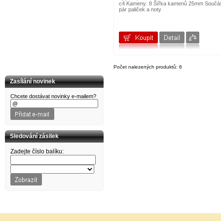
CORT
c4 Kameny: 8 Šířka kamenů 25mm Součás
pár paliček a noty
CROWN
D'Addario
dB Technologies
DBX
Dean Markley
DIMAVERY
DOWINA
DR Strings
Počet nalezených produktů: 6
DR.PARTS
DUNLOP
Zasílání novinek
DW
EDIROL
Chcete dostávat novinky e-mailem?
ELIXIR
EMINENCE
EPIPHONE
Ernie Ball
ESI
Sledování zásilek
EuroLite
EVANS
Zadejte číslo balíku:
FENDER
FIRE&STONE
FISHMAN
Folk & country
FOM
G&W
G+W
GATOR
GEORGE DENNIS
GEWA