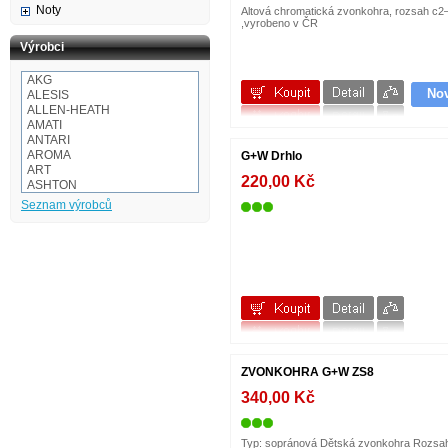
Noty
Altová chromatická zvonkohra, rozsah c2
,vyrobeno v ČR
Výrobci
AKG
No
ALESIS
ALLEN-HEATH
AMATI
ANTARI
AROMA
G+W Drhlo
ART
220,00 Kč
ASHTON
Audio-technica
Seznam výrobců
AULOS
BaCH
BALBEX
BAM
BASIX
BeamZ
BEHRINGER
BESPECO
BOOMWHACKERS
BOSS
BOTEX
ZVONKOHRA G+W ZS8
BSX
CAKEWALK
340,00 Kč
CASIO
Cordial
Corelli
Typ: sopránová Dětská zvonkohra Rozsah