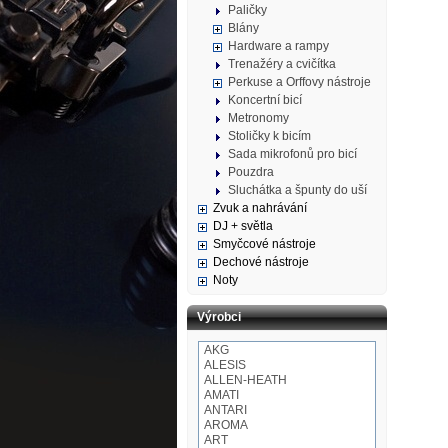
Paličky
Blány
Hardware a rampy
Trenažéry a cvičítka
Perkuse a Orffovy nástroje
Koncertní bicí
Metronomy
Stoličky k bicím
Sada mikrofonů pro bicí
Pouzdra
Sluchátka a špunty do uší
Zvuk a nahrávání
DJ + světla
Smyčcové nástroje
Dechové nástroje
Noty
Výrobci
AKG
ALESIS
ALLEN-HEATH
AMATI
ANTARI
AROMA
ART