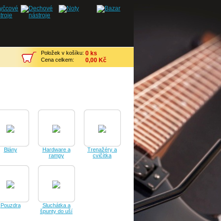
Položek v košíku:
0 ks
Cena celkem:
0,00 Kč
Blány
Hardware a
Trenažéry a
rampy
cvičítka
Pouzdra
Sluchátka a
špunty do uší