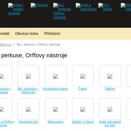
ontakt
Otevírací doba
Přihlášení
Shop.cz
/
Bicí, perkuse, Orffovy nástroje
, perkuse, Orffovy nástroje
oupravy -
Bicí soupravy -
Pochodové bubny
Činely
Paličky
stické
elektrické
 a Orffovy
Koncertní bicí
Metronomy
Stoličky k bicím
Sada mikrofonů
troje
pro bicí