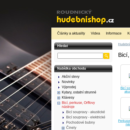
Články a aktuality
Videa
Informace
K
Hudební
Hledat
Bicí
Nabídka obchodu
Akční slevy
Novinky
Výprodej
Bicí s
aku
Kytary, ostatní strunné
Klávesy
Bicí, perkuse, Orffovy
nástroje
Bicí soupravy - akustické
Bicí soupravy - elektrické
Perkuse
Pochodové bubny
nás
Činely