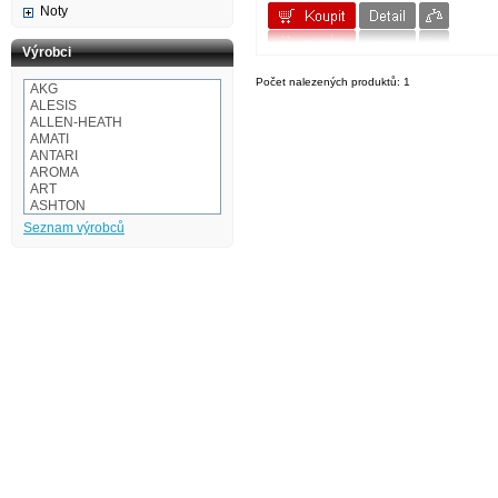
Noty
Výrobci
Počet nalezených produktů: 1
AKG
ALESIS
ALLEN-HEATH
AMATI
ANTARI
AROMA
ART
ASHTON
Audio-technica
Seznam výrobců
AULOS
BaCH
BALBEX
BAM
BASIX
BeamZ
BEHRINGER
BESPECO
BOOMWHACKERS
BOSS
BOTEX
BSX
CAKEWALK
CASIO
Cordial
Corelli