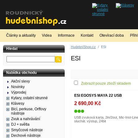
Články a aktuality
Videa
Informace
Kontakt
Otevírací doba
Přih
HudebníShop.cz
/
ESI
Hledat
ESI
Nabídka obchodu
Akční slevy
Zobrazit pouze zboží skladem
Novinky
Výprodej
ESI EGOSYS MAYA 22 USB
Kytary, ostatní strunné
2 690,00 Kč
Klávesy
Bicí, perkuse, Orffovy
nástroje
USB zvuková karta, 2in/2out, Mic-Inst-Line
Zvuk a nahrávání
sluchát. výstup, 24bit
DJ + světla
Smyčcové nástroje
Dechové nástroje