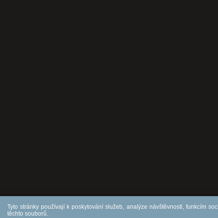
Tyto stránky používají k poskytování služeb, analýze návštěvnosti, funkcím soc
těchto souborů.