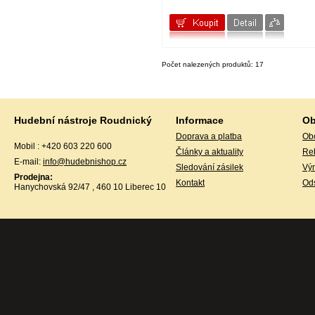
SAMSON
SAVAREZ
Schaller
Schneider
Schwarz
sE Electronics
Počet nalezených produktů: 17
SENCOR
Seymour Duncan
SHADOW
SHUBB
SHURE
Hudební nástroje Roudnický
Informace
Ob
Sigma
SKYTEC
Doprava a platba
Ob
Mobil : +420 603 220 600
Slide-O-Mix
Články a aktuality
Re
SONOR
E-mail:
info@hudebnishop.cz
STAGG
Sledování zásilek
Vý
Prodejna:
STARTONE
Kontakt
Ods
Hanychovská 92/47 , 460 10 Liberec 10
STRUNAL
Takstar
THE BOX
The SSSNAKE
Thomann
THOMASTIK
Toca
TORNADO
Trombontine
TURTLE
TYCOON
Valencia