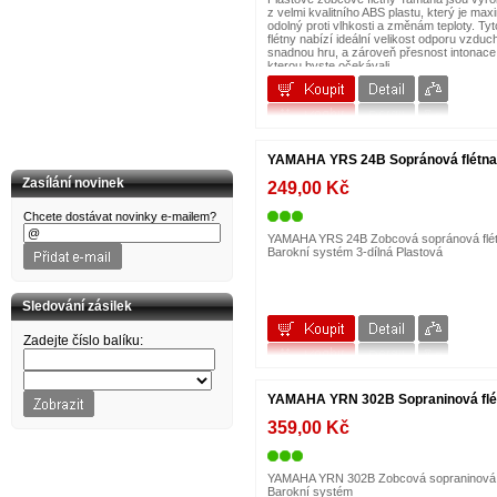
CORT
z velmi kvalitního ABS plastu, který je max
CROWN
odolný proti vlhkosti a změnám teploty. Tyt
flétny nabízí ideální velikost odporu vzduc
D'Addario
snadnou hru, a zároveň přesnost intonace
dB Technologies
kterou byste očekávali...
DBX
Dean Markley
DIMAVERY
DOWINA
DR Strings
DR.PARTS
YAMAHA YRS 24B Sopránová flétna
DUNLOP
Zasílání novinek
249,00 Kč
DW
EDIROL
Chcete dostávat novinky e-mailem?
ELIXIR
YAMAHA YRS 24B Zobcová sopránová flé
EMINENCE
Barokní systém 3-dílná Plastová
EPIPHONE
Ernie Ball
ESI
Sledování zásilek
EuroLite
EVANS
Zadejte číslo balíku:
FENDER
FIRE&STONE
FISHMAN
Folk & country
YAMAHA YRN 302B Sopraninová flé
FOM
G&W
359,00 Kč
G+W
GATOR
GEORGE DENNIS
YAMAHA YRN 302B Zobcová sopraninová 
GEWA
Barokní systém