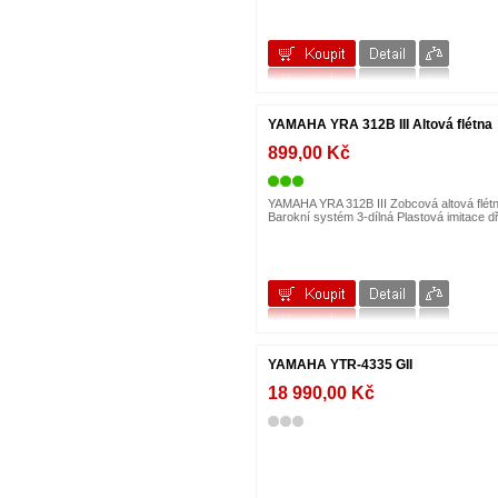
MARTIN
MEDELI
MEINL
Millenium
MONZANI
Music Cheb
NEOTECH
YAMAHA YRA 312B III Altová flétna
NUMARK
O.M. MÖNICH
899,00 Kč
OMNILUX
OMNITRONIC
ON STAGE
YAMAHA YRA 312B III Zobcová altová flét
ORTEGA
Barokní systém 3-dílná Plastová imitace 
OSCAR SCHMIDT
Osram
PASADENA
PEARL
PIRASTRO
PLANET WAVES
PRODIPE
PROEL
QTX
YAMAHA YTR-4335 GII
QWICK TUNE
18 990,00 Kč
RCF
REMO
RH SOUND
RITTER
Roadinger
ROLAND
RTOM