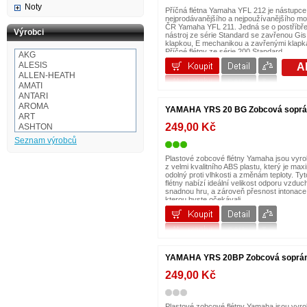
Noty
Příčná flétna Yamaha YFL 212 je nástupce
nejprodávanějšího a nejpoužívanějšího mo
ČR Yamaha YFL 211. Jedná se o postříbř
Výrobci
nástroj ze série Standard se zavřenou Gis
klapkou, E mechanikou a zavřenými klapk
Příčné flétny ze série 200 Standard...
AKG
ALESIS
A
ALLEN-HEATH
AMATI
ANTARI
AROMA
YAMAHA YRS 20 BG Zobcová sopráno
ART
249,00 Kč
ASHTON
Audio-technica
Seznam výrobců
AULOS
BaCH
Plastové zobcové flétny Yamaha jsou vyr
z velmi kvalitního ABS plastu, který je max
BALBEX
odolný proti vlhkosti a změnám teploty. Tyt
BAM
flétny nabízí ideální velikost odporu vzduc
BASIX
snadnou hru, a zároveň přesnost intonace
BeamZ
kterou byste očekávali...
BEHRINGER
BESPECO
BOOMWHACKERS
BOSS
BOTEX
YAMAHA YRS 20BP Zobcová sopráno
BSX
CAKEWALK
249,00 Kč
CASIO
Cordial
Corelli
Plastové zobcové flétny Yamaha jsou vyr