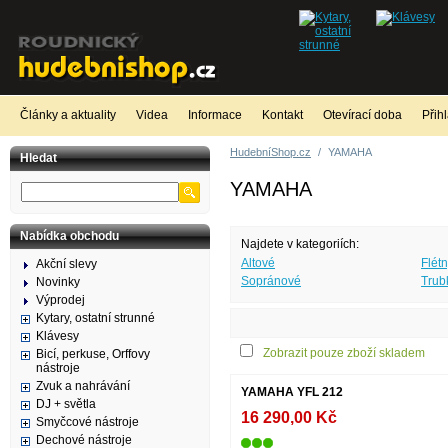
Články a aktuality
Videa
Informace
Kontakt
Otevírací doba
Přih
HudebníShop.cz
/
YAMAHA
Hledat
YAMAHA
Nabídka obchodu
Najdete v kategoriích:
Altové
Flétn
Akční slevy
Sopránové
Trub
Novinky
Výprodej
Kytary, ostatní strunné
Klávesy
Zobrazit pouze zboží skladem
Bicí, perkuse, Orffovy
nástroje
Zvuk a nahrávání
YAMAHA YFL 212
DJ + světla
16 290,00 Kč
Smyčcové nástroje
Dechové nástroje