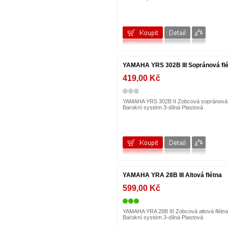
Gewa
GHS
GOLDON
GOR Strings
GOTOH
GRAVITY
GUARDIAN
H&H
YAMAHA YRS 302B III Sopránová fl
Harley Benton
HELIN
419,00 Kč
HERCULES
HOHNER
Humes Berg
YAMAHA YRS 302B II Zobcová sopránová 
IBANEZ
Barokní systém 3-dílná Plastová
IBIZA
IK Multimedia
IQ PLUS
Jay Turser
JO-RAL
JOYO
JTS
K+M
Kamballa
YAMAHA YRA 28B III Altová flétna
KORG
599,00 Kč
KUN
KURZWEIL
LA BELLA
LANEY
YAMAHA YRA 28B III Zobcová altová flétn
Barokní systém 3-dílná Plastová
Latin Percussion
MACKIE