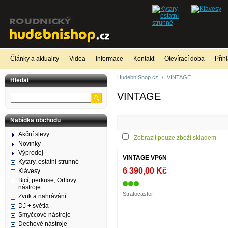
Články a aktuality
Videa
Informace
Kontakt
Otevírací doba
Přih
HudebníShop.cz
/
VINTAGE
Hledat
VINTAGE
Nabídka obchodu
Akční slevy
Zobrazit pouze zboží skladem
Novinky
Výprodej
VINTAGE VP6N
Kytary, ostatní strunné
6 390,00 Kč
Klávesy
Bicí, perkuse, Orffovy
nástroje
Stratocaster
Zvuk a nahrávání
DJ + světla
Smyčcové nástroje
Dechové nástroje