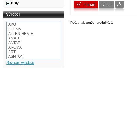
Noty
Výrobci
Počet nalezených produktů: 1
AKG
ALESIS
ALLEN-HEATH
AMATI
ANTARI
AROMA
ART
ASHTON
Audio-technica
Seznam výrobců
AULOS
BaCH
BALBEX
BAM
BASIX
BeamZ
BEHRINGER
BESPECO
BOOMWHACKERS
BOSS
BOTEX
BSX
CAKEWALK
CASIO
Cordial
Corelli