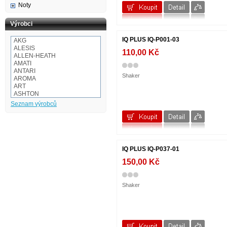
Noty
Výrobci
IQ PLUS IQ-P001-03
AKG
ALESIS
110,00 Kč
ALLEN-HEATH
AMATI
ANTARI
Shaker
AROMA
ART
ASHTON
Audio-technica
Seznam výrobců
AULOS
BaCH
BALBEX
BAM
BASIX
BeamZ
IQ PLUS IQ-P037-01
BEHRINGER
150,00 Kč
BESPECO
BOOMWHACKERS
BOSS
BOTEX
Shaker
BSX
CAKEWALK
CASIO
Cordial
Corelli