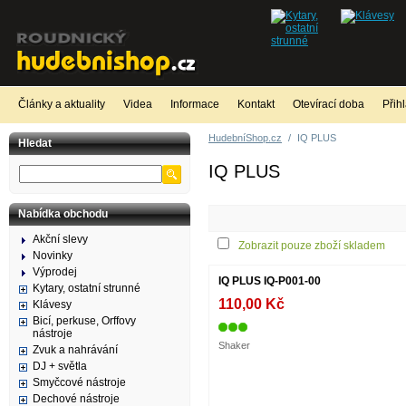
Články a aktuality
Videa
Informace
Kontakt
Otevírací doba
Přih
HudebníShop.cz
/
IQ PLUS
Hledat
IQ PLUS
Nabídka obchodu
Akční slevy
Zobrazit pouze zboží skladem
Novinky
Výprodej
IQ PLUS IQ-P001-00
Kytary, ostatní strunné
110,00 Kč
Klávesy
Bicí, perkuse, Orffovy
nástroje
Shaker
Zvuk a nahrávání
DJ + světla
Smyčcové nástroje
Dechové nástroje