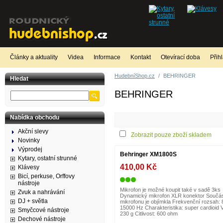
Články a aktuality
Videa
Informace
Kontakt
Otevírací doba
Přih
HudebníShop.cz
/
BEHRINGER
Hledat
BEHRINGER
Nabídka obchodu
Akční slevy
Zobrazit pouze zboží skladem
Novinky
Výprodej
Behringer XM1800S
Kytary, ostatní strunné
410,00 Kč
Klávesy
Bicí, perkuse, Orffovy
nástroje
Mikrofon je možné koupit také v sadě 3ks
Zvuk a nahrávání
Dynamický mikrofon XLR konektor Součás
DJ + světla
mikrofonu je objímkla Frekvenční rozsah: 
15000 Hz Charakteristika: super cardioid
Smyčcové nástroje
230 g Citlivost: 600 ohm
Dechové nástroje