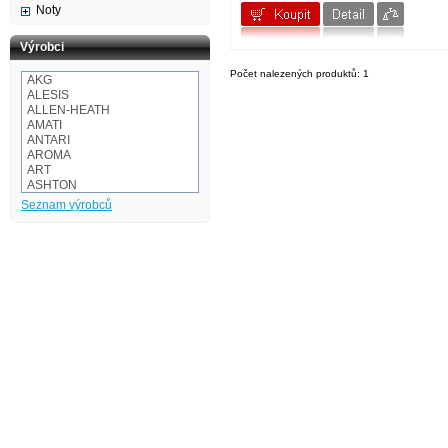
Noty
Výrobci
Počet nalezených produktů: 1
AKG
ALESIS
ALLEN-HEATH
AMATI
ANTARI
AROMA
ART
ASHTON
Audio-technica
Seznam výrobců
AULOS
BaCH
BALBEX
BAM
BASIX
BeamZ
BEHRINGER
BESPECO
BOOMWHACKERS
BOSS
BOTEX
BSX
CAKEWALK
CASIO
Cordial
Corelli