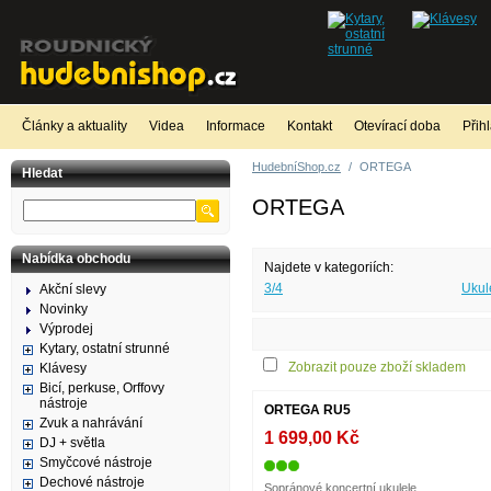
Články a aktuality
Videa
Informace
Kontakt
Otevírací doba
Přih
HudebníShop.cz
/
ORTEGA
Hledat
ORTEGA
Nabídka obchodu
Najdete v kategoriích:
3/4
Ukul
Akční slevy
Novinky
Výprodej
Kytary, ostatní strunné
Zobrazit pouze zboží skladem
Klávesy
Bicí, perkuse, Orffovy
nástroje
ORTEGA RU5
Zvuk a nahrávání
1 699,00 Kč
DJ + světla
Smyčcové nástroje
Dechové nástroje
Sopránové koncertní ukulele