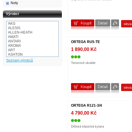
Noty
Výrobci
AKG
slev
ALESIS
ALLEN-HEATH
AMATI
ANTARI
ORTEGA RU5-TE
AROMA
1 890,00 Kč
ART
ASHTON
Audio-technica
Seznam výrobců
Tenorové ukulele
AULOS
BaCH
BALBEX
BAM
BASIX
BeamZ
slev
BEHRINGER
BESPECO
BOOMWHACKERS
BOSS
ORTEGA R121-3/4
BOTEX
BSX
4 790,00 Kč
CAKEWALK
CASIO
Cordial
Dětská klasická kytara
Corelli