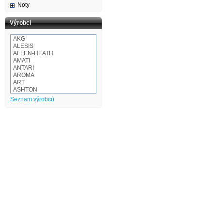
Noty
Výrobci
AKG
ALESIS
ALLEN-HEATH
AMATI
ANTARI
AROMA
ART
ASHTON
Audio-technica
Seznam výrobců
AULOS
BaCH
BALBEX
BAM
BASIX
BeamZ
BEHRINGER
BESPECO
BOOMWHACKERS
BOSS
BOTEX
BSX
CAKEWALK
CASIO
Cordial
Corelli