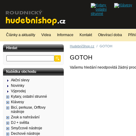
Články a aktuality
Videa
Informace
Kontakt
Otevírací doba
Přih
HudebníShop.cz
/
GOTOH
Hledat
GOTOH
Vašemu hledání neodpovídá žádný prod
Nabídka obchodu
Akční slevy
Novinky
Výprodej
Kytary, ostatní strunné
Klávesy
Bicí, perkuse, Orffovy
nástroje
Zvuk a nahrávání
DJ + světla
Smyčcové nástroje
Dechové nástroje