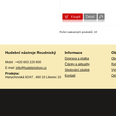
Gewa
GHS
GOLDON
GOR Strings
GOTOH
GRAVITY
GUARDIAN
H&H
Počet nalezených produktů: 10
Harley Benton
HELIN
HERCULES
HOHNER
Humes Berg
Hudební nástroje Roudnický
Informace
Ob
IBANEZ
IBIZA
Doprava a platba
Ob
IK Multimedia
Mobil : +420 603 220 600
Články a aktuality
Re
IQ PLUS
E-mail:
info@hudebnishop.cz
Jay Turser
Sledování zásilek
Vý
JO-RAL
Prodejna:
Kontakt
Ods
JOYO
Hanychovská 92/47 , 460 10 Liberec 10
JTS
K+M
Kamballa
KORG
KUN
KURZWEIL
LA BELLA
LANEY
Latin Percussion
MACKIE