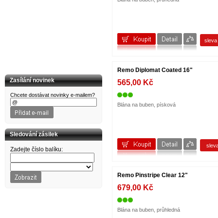
CORT
CROWN
D'Addario
dB Technologies
DBX
Dean Markley
slev
DIMAVERY
DOWINA
DR Strings
DR.PARTS
Remo Diplomat Coated 16"
DUNLOP
Zasílání novinek
565,00 Kč
DW
EDIROL
Chcete dostávat novinky e-mailem?
ELIXIR
Blána na buben, písková
EMINENCE
EPIPHONE
Ernie Ball
ESI
Sledování zásilek
EuroLite
EVANS
slev
Zadejte číslo balíku:
FENDER
FIRE&STONE
FISHMAN
Folk & country
Remo Pinstripe Clear 12"
FOM
G&W
679,00 Kč
G+W
GATOR
GEORGE DENNIS
Blána na buben, průhledná
GEWA