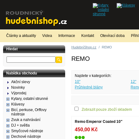
Články a aktuality
Videa
Informace
Kontakt
Otevírací doba
Přih
HudebníShop.cz
/
REMO
Hledat
REMO
Nabídka obchodu
Najdete v kategoriích:
10"
12"
Akční slevy
Průhledné blány
Remo
Novinky
Výprodej
Kytary, ostatní strunné
Klávesy
Zobrazit pouze zboží skladem
Bicí, perkuse, Orffovy
nástroje
Zvuk a nahrávání
Remo Emperor Coated 10"
DJ + světla
450,00 Kč
Smyčcové nástroje
Dechové nástroje