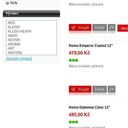
Noty
Blána na buben, písková
Výrobci
AKG
ALESIS
slev
ALLEN-HEATH
AMATI
ANTARI
AROMA
Remo Emperor Coated 12"
ART
479,00 Kč
ASHTON
Audio-technica
Seznam výrobců
AULOS
BaCH
Blána na buben, písková
BALBEX
BAM
BASIX
BeamZ
BEHRINGER
BESPECO
BOOMWHACKERS
BOSS
BOTEX
Remo Diplomat Clear 12"
BSX
CAKEWALK
485,00 Kč
CASIO
Cordial
Corelli
Blána na buben, průhedná