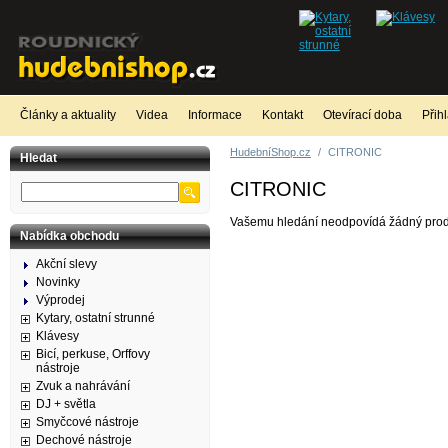
Články a aktuality
Videa
Informace
Kontakt
Otevírací doba
Přih
HudebníShop.cz
/
CITRONIC
Hledat
CITRONIC
Vašemu hledání neodpovídá žádný prod
Nabídka obchodu
Akční slevy
Novinky
Výprodej
Kytary, ostatní strunné
Klávesy
Bicí, perkuse, Orffovy
nástroje
Zvuk a nahrávání
DJ + světla
Smyčcové nástroje
Dechové nástroje