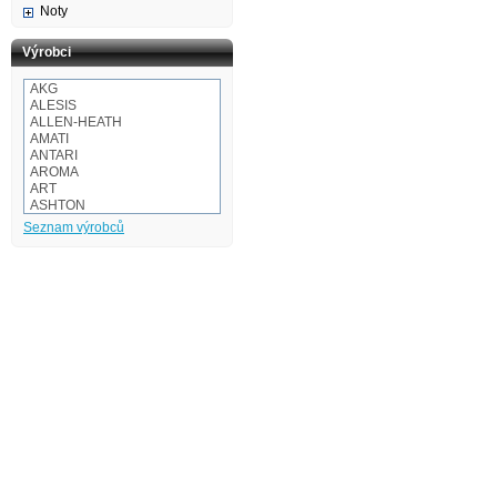
Noty
Výrobci
AKG
ALESIS
ALLEN-HEATH
AMATI
ANTARI
AROMA
ART
ASHTON
Audio-technica
Seznam výrobců
AULOS
BaCH
BALBEX
BAM
BASIX
BeamZ
BEHRINGER
BESPECO
BOOMWHACKERS
BOSS
BOTEX
BSX
CAKEWALK
CASIO
Cordial
Corelli