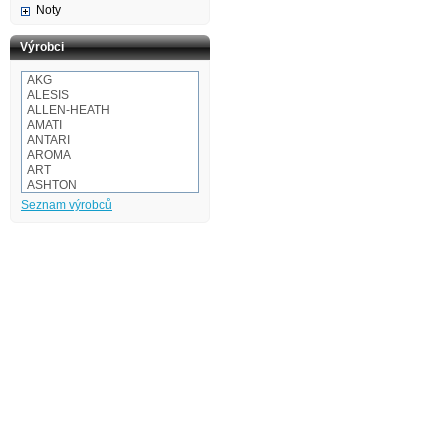
Noty
Výrobci
AKG
ALESIS
ALLEN-HEATH
AMATI
ANTARI
AROMA
ART
ASHTON
Audio-technica
Seznam výrobců
AULOS
BaCH
BALBEX
BAM
BASIX
BeamZ
BEHRINGER
BESPECO
BOOMWHACKERS
BOSS
BOTEX
BSX
CAKEWALK
CASIO
Cordial
Corelli