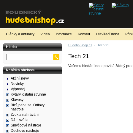
Články a aktuality
Videa
Informace
Kontakt
Otevírací doba
Přih
HudebníShop.cz
/
Tech 21
Hledat
Tech 21
Vašemu hledání neodpovídá žádný prod
Nabídka obchodu
Akční slevy
Novinky
Výprodej
Kytary, ostatní strunné
Klávesy
Bicí, perkuse, Orffovy
nástroje
Zvuk a nahrávání
DJ + světla
Smyčcové nástroje
Dechové nástroje