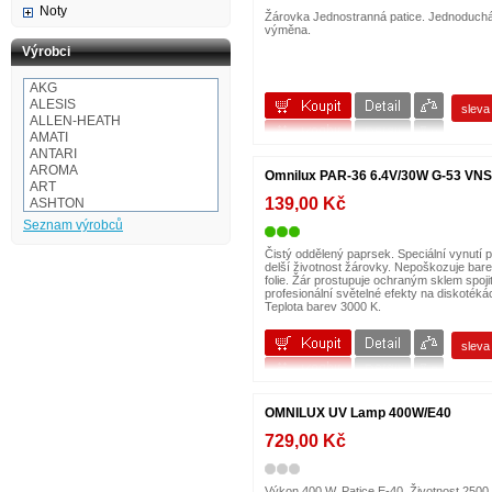
Noty
Žárovka Jednostranná patice. Jednoduch
výměna.
Výrobci
AKG
ALESIS
slev
ALLEN-HEATH
AMATI
ANTARI
AROMA
Omnilux PAR-36 6.4V/30W G-53 VN
ART
139,00 Kč
ASHTON
Audio-technica
Seznam výrobců
AULOS
BaCH
Čistý oddělený paprsek. Speciální vynutí 
delší životnost žárovky. Nepoškozuje bar
BALBEX
folie. Žár prostupuje ochraným sklem spoji
BAM
profesionální světelné efekty na diskotéká
BASIX
Teplota barev 3000 K.
BeamZ
BEHRINGER
slev
BESPECO
BOOMWHACKERS
BOSS
BOTEX
OMNILUX UV Lamp 400W/E40
BSX
CAKEWALK
729,00 Kč
CASIO
Cordial
Corelli
Výkon 400 W. Patice E-40. Životnost 2500 