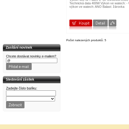
CORT
Technická data 400W Výkon ve watech: -
CROWN
výkon ve watech: ANO Balast: žárovka
D'Addario
dB Technologies
DBX
Dean Markley
DIMAVERY
DOWINA
DR Strings
Počet nalezených produktů: 5
DR.PARTS
DUNLOP
Zasílání novinek
DW
EDIROL
Chcete dostávat novinky e-mailem?
ELIXIR
EMINENCE
EPIPHONE
Ernie Ball
ESI
Sledování zásilek
EuroLite
EVANS
Zadejte číslo balíku:
FENDER
FIRE&STONE
FISHMAN
Folk & country
FOM
G&W
G+W
GATOR
GEORGE DENNIS
GEWA