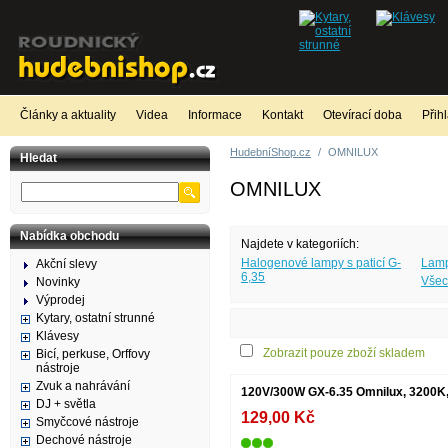
Články a aktuality
Videa
Informace
Kontakt
Otevírací doba
Přih
HudebníShop.cz
/
OMNILUX
Hledat
OMNILUX
Nabídka obchodu
Najdete v kategoriích:
Halogenové lampy s paticí G-
Lamp
Akční slevy
6,35
Všec
Novinky
Výprodej
Kytary, ostatní strunné
Klávesy
Zobrazit pouze zboží skladem
Bicí, perkuse, Orffovy
nástroje
Zvuk a nahrávání
120V/300W GX-6.35 Omnilux, 3200K
DJ + světla
129,00 Kč
Smyčcové nástroje
Dechové nástroje