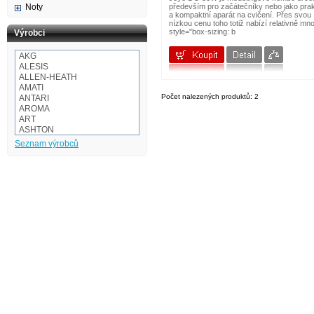
Noty
především pro začátečníky nebo jako prak
a kompaktní aparát na cvičení. Přes svou
nízkou cenu toho totiž nabízí relativně mn
style="box-sizing: b
Výrobci
AKG
ALESIS
ALLEN-HEATH
AMATI
Počet nalezených produktů: 2
ANTARI
AROMA
ART
ASHTON
Audio-technica
Seznam výrobců
AULOS
BaCH
BALBEX
BAM
BASIX
BeamZ
BEHRINGER
BESPECO
BOOMWHACKERS
BOSS
BOTEX
BSX
CAKEWALK
CASIO
Cordial
Corelli