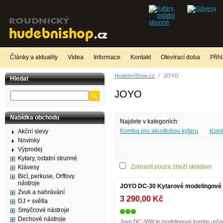
Články a aktuality
Videa
Informace
Kontakt
Otevírací doba
Přih
HudebníShop.cz
/
JOYO
Hledat
JOYO
Nabídka obchodu
Najdete v kategoriích:
Komba pro akustickou kytaru
Komb
Akční slevy
Novinky
Výprodej
Kytary, ostatní strunné
Zobrazit pouze zboží skladem
Klávesy
Bicí, perkuse, Orffovy
nástroje
JOYO DC-30 Kytarové modelingové
Zvuk a nahrávání
3 290,00 Kč
DJ + světla
Smyčcové nástroje
Dechové nástroje
Joyo DC-30W je modelingové kombo urče