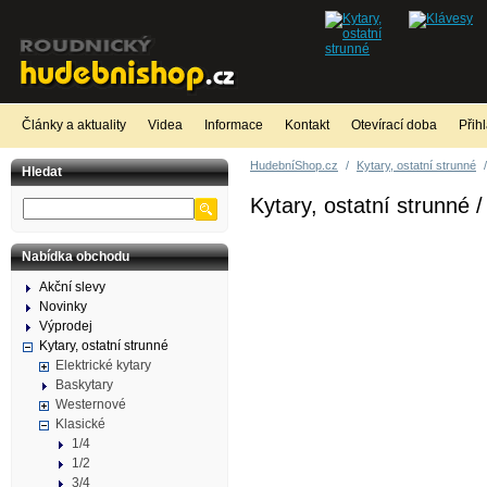
Články a aktuality
Videa
Informace
Kontakt
Otevírací doba
Přih
HudebníShop.cz
/
Kytary, ostatní strunné
/
Hledat
Kytary, ostatní strunné /
Nabídka obchodu
Akční slevy
Novinky
Výprodej
Kytary, ostatní strunné
Elektrické kytary
Baskytary
Westernové
Klasické
1/4
1/2
3/4