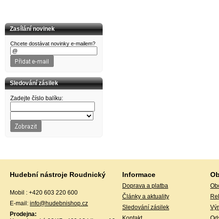
DOWINA
DR Strings
DR.PARTS
DUNLOP
Zasílání novinek
DW
EDIROL
Chcete dostávat novinky e-mailem?
ELIXIR
EMINENCE
EPIPHONE
Ernie Ball
ESI
Sledování zásilek
EuroLite
EVANS
Zadejte číslo balíku:
FENDER
FIRE&STONE
FISHMAN
Folk & country
FOM
G&W
G+W
GATOR
GEORGE DENNIS
GEWA
Gewa
Hudební nástroje Roudnický
Informace
Ob
GHS
Doprava a platba
Ob
GOLDON
Mobil : +420 603 220 600
GOR Strings
Články a aktuality
Re
GOTOH
E-mail:
info@hudebnishop.cz
Sledování zásilek
Vý
GRAVITY
Prodejna:
GUARDIAN
Kontakt
Ods