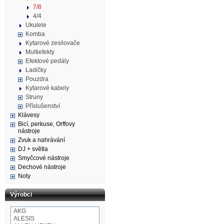
7/8
4/4
Ukulele
Komba
Kytarové zesilovače
Multiefekty
Efektové pedály
Ladičky
Pouzdra
Kytarové kabely
Struny
Příslušenství
Klávesy
Bicí, perkuse, Orffovy
nástroje
Zvuk a nahrávání
DJ + světla
Smyčcové nástroje
Dechové nástroje
Noty
Výrobci
AKG
ALESIS