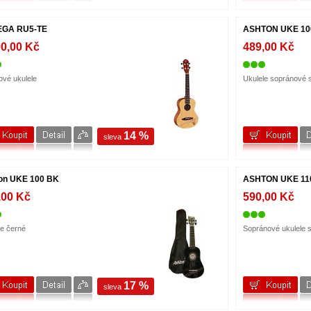
EGA RU5-TE
ASHTON UKE 10
90,00 Kč
489,00 Kč
ové ukulele
Ukulele sopránové 
14 %
sleva
on UKE 100 BK
ASHTON UKE 11
,00 Kč
590,00 Kč
le černé
Sopránové ukulele 
17 %
sleva