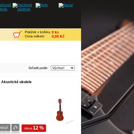
Položek v košíku:
0 ks
Cena celkem:
0,00 Kč
Seřadit podle:
kustické ukulele
12 %
sleva