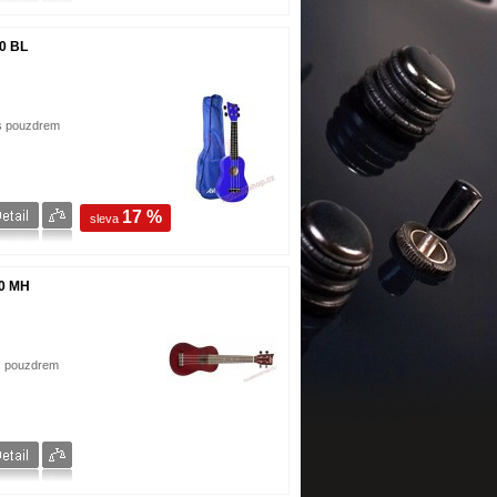
0 BL
s pouzdrem
17 %
sleva
0 MH
s pouzdrem