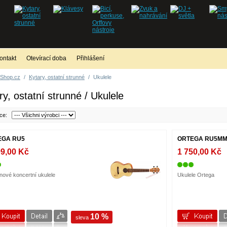
ontakt
Otevírací doba
Přihlášení
Shop.cz
/
Kytary, ostatní strunné
/
Ukulele
ry, ostatní strunné / Ukulele
bce:
EGA RU5
ORTEGA RU5MM A
99,00 Kč
1 750,00 Kč
nové koncertní ukulele
Ukulele Ortega
10 %
sleva