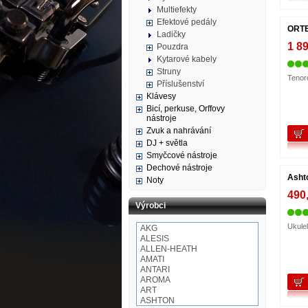
Multiefekty
Efektové pedály
ORT
Ladičky
1 8
Pouzdra
Kytarové kabely
Struny
Tenor
Příslušenství
Klávesy
Bicí, perkuse, Orffovy
nástroje
Zvuk a nahrávání
DJ + světla
Smyčcové nástroje
Dechové nástroje
Asht
Noty
490
Výrobci
Ukule
AKG
ALESIS
ALLEN-HEATH
AMATI
ANTARI
AROMA
ART
ASHTON