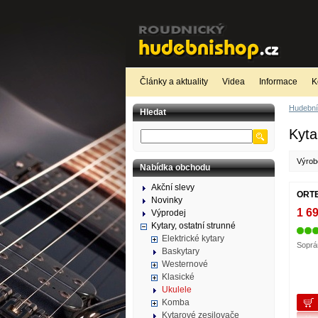
Články a aktuality
Videa
Informace
K
Hudební
Hledat
Kyta
Výro
Nabídka obchodu
Akční slevy
ORT
Novinky
1 6
Výprodej
Kytary, ostatní strunné
Elektrické kytary
Soprá
Baskytary
Westernové
Klasické
Ukulele
Komba
Kytarové zesilovače