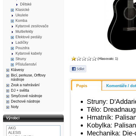
Dětské
Klasické
Ukulele
Komba
Kytarové zesilovače
Multiefekty
Efektové pedály
Ladičky
Pouzdra
Kytarové kabely
Struny
(Hlasovalo: 1)
Příslušenství
Klávesy
Bicí, perkuse, Orffovy
nástroje
Zvuk a nahrávání
Popis
Komentáře / do
DJ + světla
Smyčcové nástroje
Struny:
D'Addar
Dechové nástroje
Noty
Tělo:
Dreadnaug
Hmatník:
Palisa
Výrobci
Kobylka:
Palisan
AKG
Mechanika:
Die-c
ALESIS