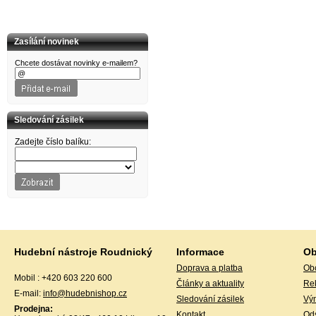
DOWINA
DR Strings
DR.PARTS
DUNLOP
Zasílání novinek
DW
EDIROL
Chcete dostávat novinky e-mailem?
ELIXIR
EMINENCE
EPIPHONE
Ernie Ball
ESI
Sledování zásilek
EuroLite
EVANS
Zadejte číslo balíku:
FENDER
FIRE&STONE
FISHMAN
Folk & country
FOM
G&W
G+W
GATOR
GEORGE DENNIS
GEWA
Gewa
Hudební nástroje Roudnický
Informace
Ob
GHS
Doprava a platba
Ob
GOLDON
Mobil : +420 603 220 600
GOR Strings
Články a aktuality
Re
GOTOH
E-mail:
info@hudebnishop.cz
Sledování zásilek
Vý
GRAVITY
Prodejna:
GUARDIAN
Kontakt
Ods