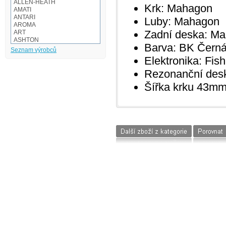
ALLEN-HEATH
Krk:
Mahagon
AMATI
ANTARI
Luby:
Mahagon
AROMA
Zadní deska:
Ma
ART
ASHTON
Barva:
BK Čern
Audio-technica
Seznam výrobců
AULOS
Elektronika:
Fish
BaCH
BALBEX
Rezonanční des
BAM
Šířka krku
43m
BASIX
BeamZ
BEHRINGER
BESPECO
BOOMWHACKERS
BOSS
BOTEX
BSX
CAKEWALK
CASIO
Cordial
Corelli
CORT
CROWN
D'Addario
dB Technologies
DBX
Dean Markley
DIMAVERY