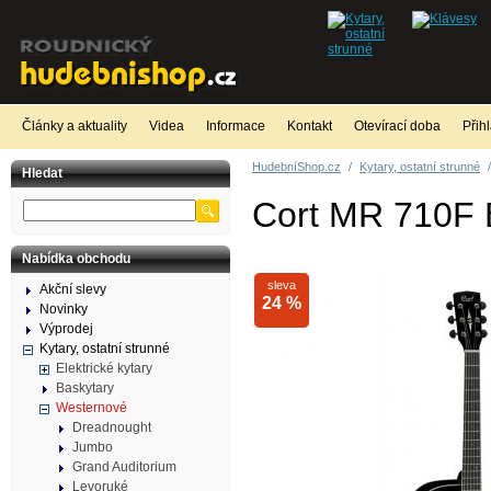
Články a aktuality
Videa
Informace
Kontakt
Otevírací doba
Přih
HudebníShop.cz
/
Kytary, ostatní strunné
/
Hledat
Cort MR 710F
Nabídka obchodu
sleva
Akční slevy
24 %
Novinky
Výprodej
Kytary, ostatní strunné
Elektrické kytary
Baskytary
Westernové
Dreadnought
Jumbo
Grand Auditorium
Levoruké