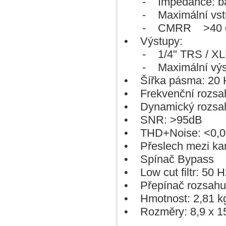
- Impedance: bala
Humes Berg
- Maximální vstupn
IBANEZ
IBIZA
- CMRR >40 dB, t
IK Multimedia
IQ PLUS
• Výstupy:
Jay Turser
JO-RAL
- 1/4" TRS / XLR (p
JOYO
- Maximální výstup
JTS
K+M
• Šířka pásma: 20 H
Kamballa
KORG
• Frekvenční rozsah
KUN
KURZWEIL
• Dynamický rozsa
LA BELLA
• SNR: >95dB
LANEY
Latin Percussion
• THD+Noise: <0,
MACKIE
MARTIN
• Přeslech mezi kan
MEDELI
• Spínač Bypass
MEINL
Millenium
• Low cut filtr: 50 H
MONZANI
Music Cheb
• Přepínač rozsahu
NEOTECH
NUMARK
• Hmotnost: 2,81 k
O.M. MÖNICH
• Rozměry: 8,9 x 15
OMNILUX
OMNITRONIC
ON STAGE