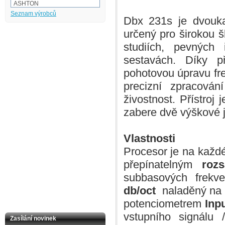
ASHTON
Audio-technica
Seznam výrobců
Dbx 231s je dvouka
AULOS
BaCH
určený pro širokou 
BALBEX
BAM
studiích, pevných 
BASIX
BeamZ
sestavách. Díky 
BEHRINGER
pohotovou úpravu fre
BESPECO
BOOMWHACKERS
precizní zpracován
BOSS
BOTEX
živostnost. Přístroj
BSX
CAKEWALK
zabere dvě výškové j
CASIO
Cordial
Corelli
Vlastnosti
CORT
CROWN
Procesor je na kaž
D'Addario
dB Technologies
přepínatelným
roz
DBX
subbasových frekv
Dean Markley
DIMAVERY
db/oct
naladěný n
DOWINA
DR Strings
potenciometrem
Inp
DR.PARTS
vstupního signálu
DUNLOP
Zasílání novinek
DW