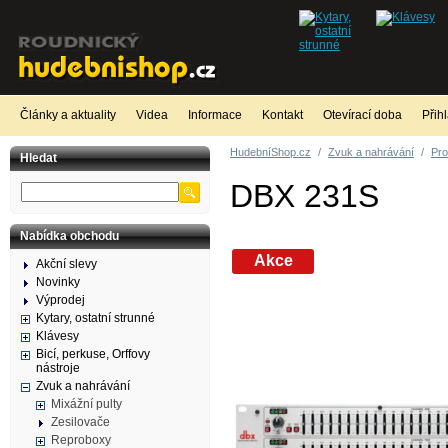
Články a aktuality
Videa
Informace
Kontakt
Otevírací doba
Přih
HudebníShop.cz
/
Zvuk a nahrávání
/
Pro
Hledat
DBX 231S
Nabídka obchodu
Akce
Akční slevy
Novinky
Výprodej
Kytary, ostatní strunné
Klávesy
Bicí, perkuse, Orffovy
nástroje
Zvuk a nahrávání
Mixážní pulty
Zesilovače
Reproboxy