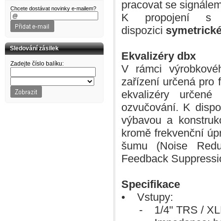
pracovat se signále
EDIROL
Chcete dostávat novinky e-mailem?
ELIXIR
K propojení s 
EMINENCE
EPIPHONE
dispozici
symetrick
Ernie Ball
ESI
Sledování zásilek
EuroLite
Ekvalizéry dbx
EVANS
Zadejte číslo balíku:
FENDER
V rámci výrobkovéh
FIRE&STONE
FISHMAN
zařízení určená pro 
Folk & country
ekvalizéry určené
FOM
G&W
ozvučování. K dispo
G+W
GATOR
výbavou a konstrukcí
GEORGE DENNIS
GEWA
kromě frekvenční úpr
Gewa
šumu (Noise Redu
GHS
GOLDON
Feedback Suppressi
GOR Strings
GOTOH
GRAVITY
Specifikace
GUARDIAN
H&H
• Vstupy:
Harley Benton
HELIN
- 1/4" TRS / XLR, 
HERCULES
HOHNER