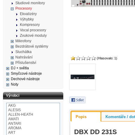
Studiové monitory
Procesory
Ekvalizéry
Výhybky
Kompresory
Vocal procesory
Zvukové moduly
Mikrofony
Bezdrátové systémy
Sluchátka
Nahrávání
(Hlasovalo: 1)
Příslušenství
DJ + světla
Smyčcové nástroje
Dechové nástroje
Noty
Výrobci
AKG
ALESIS
ALLEN-HEATH
Popis
Komentáře / do
AMATI
ANTARI
AROMA
DBX DD 231S
ART