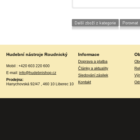
ORTEGA
OSCAR SCHMIDT
Osram
PASADENA
PEARL
PIRASTRO
PLANET WAVES
PRODIPE
PROEL
QTX
QWICK TUNE
Hudební nástroje Roudnický
Informace
Ob
RCF
REMO
Doprava a platba
Ob
RH SOUND
Mobil : +420 603 220 600
Články a aktuality
Re
RITTER
E-mail:
info@hudebnishop.cz
Roadinger
Sledování zásilek
Vý
ROLAND
Prodejna:
Kontakt
Ods
RTOM
Hanychovská 92/47 , 460 10 Liberec 10
SAMSON
SAVAREZ
Schaller
Schneider
Schwarz
sE Electronics
SENCOR
Seymour Duncan
SHADOW
SHUBB
SHURE