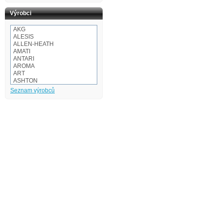
Výrobci
AKG
ALESIS
ALLEN-HEATH
AMATI
ANTARI
AROMA
ART
ASHTON
Audio-technica
Seznam výrobců
AULOS
BaCH
BALBEX
BAM
BASIX
BeamZ
BEHRINGER
BESPECO
BOOMWHACKERS
BOSS
BOTEX
BSX
CAKEWALK
CASIO
Cordial
Corelli
CORT