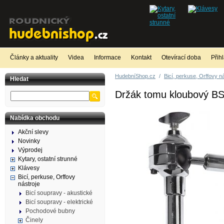
Články a aktuality
Videa
Informace
Kontakt
Otevírací doba
Přih
HudebníShop.cz
/
Bicí, perkuse, Orffovy n
Hledat
Držák tomu kloubový B
Nabídka obchodu
Akční slevy
Novinky
Výprodej
Kytary, ostatní strunné
Klávesy
Bicí, perkuse, Orffovy
nástroje
Bicí soupravy - akustické
Bicí soupravy - elektrické
Pochodové bubny
Činely