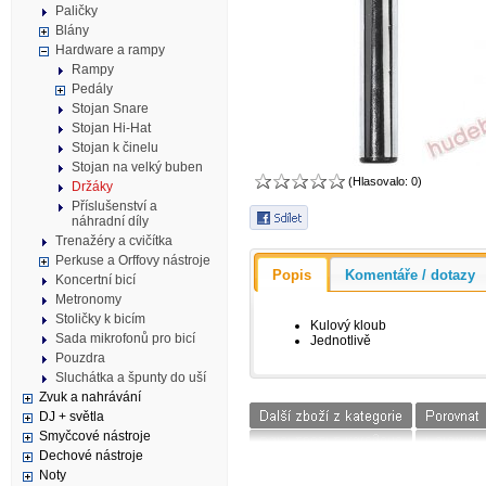
Paličky
Blány
Hardware a rampy
Rampy
Pedály
Stojan Snare
Stojan Hi-Hat
Stojan k činelu
Stojan na velký buben
(Hlasovalo: 0)
Držáky
Příslušenství a
náhradní díly
Trenažéry a cvičítka
Perkuse a Orffovy nástroje
Popis
Komentáře / dotazy
Koncertní bicí
Metronomy
Stoličky k bicím
Kulový kloub
Sada mikrofonů pro bicí
Jednotlivě
Pouzdra
Sluchátka a špunty do uší
Zvuk a nahrávání
DJ + světla
Smyčcové nástroje
Dechové nástroje
Noty