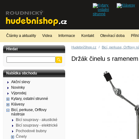
Články a aktuality
Videa
Informace
Kontakt
Otevírací doba
Přih
HudebníShop.cz
/
Bicí, perkuse, Orffovy n
Hledat
Držák činelu s ramene
Nabídka obchodu
Akční slevy
Novinky
Výprodej
Kytary, ostatní strunné
Klávesy
Bicí, perkuse, Orffovy
nástroje
Bicí soupravy - akustické
Bicí soupravy - elektrické
Pochodové bubny
Činely