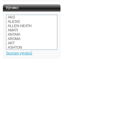
Výrobci
AKG
ALESIS
ALLEN-HEATH
AMATI
ANTARI
AROMA
ART
ASHTON
Audio-technica
Seznam výrobců
AULOS
BaCH
BALBEX
BAM
BASIX
BeamZ
BEHRINGER
BESPECO
BOOMWHACKERS
BOSS
BOTEX
BSX
CAKEWALK
CASIO
Cordial
Corelli
CORT