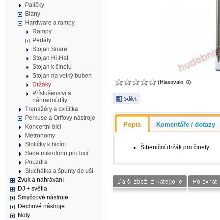
Paličky
Blány
Hardware a rampy
Rampy
Pedály
Stojan Snare
Stojan Hi-Hat
Stojan k činelu
Stojan na velký buben
(Hlasovalo: 0)
Držáky
Příslušenství a
náhradní díly
Trenažéry a cvičítka
Perkuse a Orffovy nástroje
Popis
Komentáře / dotazy
Koncertní bicí
Metronomy
Stoličky k bicím
Šibeniční držák pro činely
Sada mikrofonů pro bicí
Pouzdra
Sluchátka a špunty do uší
Zvuk a nahrávání
DJ + světla
Smyčcové nástroje
Dechové nástroje
Noty